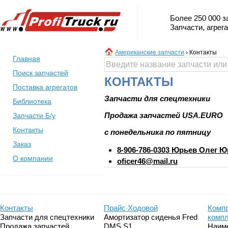
Более 250 000 з
Запчасти, агрег
Американские запчасти
›
Контакты
Главная
Поиск запчастей
КОНТАКТЫ
Поставка агрегатов
Запчасти для спецтехники
Библиотека
Продажа запчастей USA.EURO
Запчасти Б/у
Контакты
с понедельника по пятницу
Заказ
8-906-786-0303 Юрьев Олег 
О компании
oficer46@mail.ru
Контакты
Прайс Ходовой
Компр
Запчасти для спецтехники
Амортизатор сиденья Fred
комп
Продажа запчастей
DMS S1...
Наим