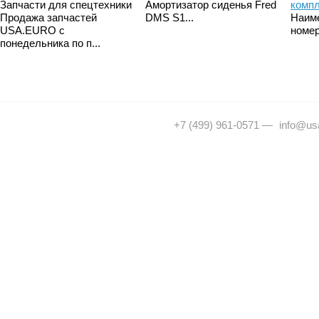
Запчасти для спецтехники
Амортизатор сиденья Fred
комп
Продажа запчастей
DMS S1...
Наим
USA.EURO с
номер
понедельника по п...
+7 (499) 961-0571
—
info@usa