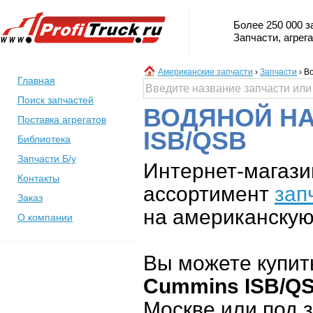
Более 250 000 з
Запчасти, агрег
Американские запчасти
›
Запчасти
›
Во
Главная
Поиск запчастей
ВОДЯНОЙ НА
Поставка агрегатов
ISB/QSB
Библиотека
Запчасти Б/у
Интернет-магази
Контакты
ассортимент
зап
Заказ
на американскую 
О компании
Вы можете купит
Cummins ISB/QS
Москве или под з