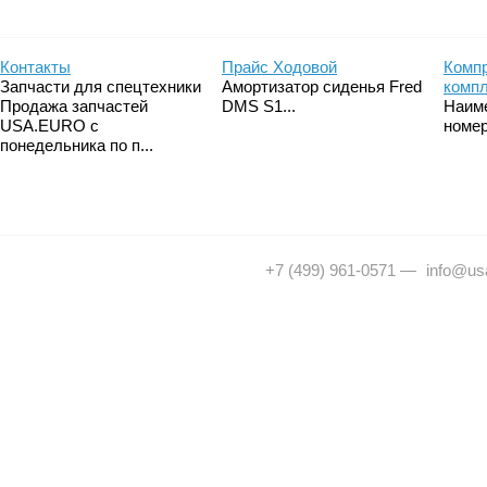
Контакты
Прайс Ходовой
Компр
Запчасти для спецтехники
Амортизатор сиденья Fred
комп
Продажа запчастей
DMS S1...
Наим
USA.EURO с
номер
понедельника по п...
+7 (499) 961-0571
—
info@usa