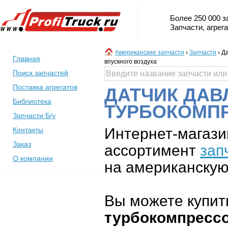
Более 250 000 з
Запчасти, агрег
Американские запчасти
›
Запчасти
›
Да
Главная
впускного воздуха
Поиск запчастей
Поставка агрегатов
ДАТЧИК ДАВ
Библиотека
ТУРБОКОМПР
Запчасти Б/у
Интернет-магази
Контакты
Заказ
ассортимент
зап
О компании
на американскую 
Вы можете купит
турбокомпрессо