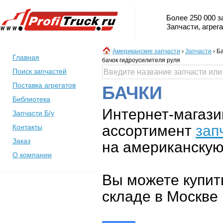
Более 250 000 з
Запчасти, агрег
Американские запчасти
›
Запчасти
›
Ба
Главная
бачок гидроусилителя руля
Поиск запчастей
Поставка агрегатов
БАЧКИ
Библиотека
Интернет-магази
Запчасти Б/у
ассортимент
зап
Контакты
Заказ
на американскую 
О компании
Вы можете купит
складе в Москве 