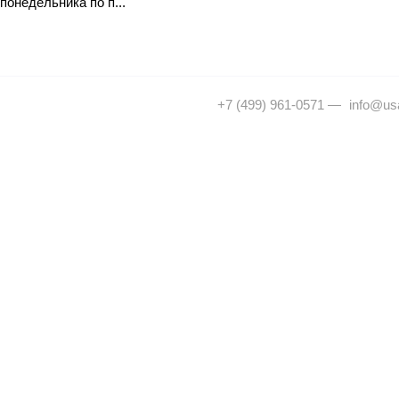
понедельника по п...
+7 (499) 961-0571
—
info@usa