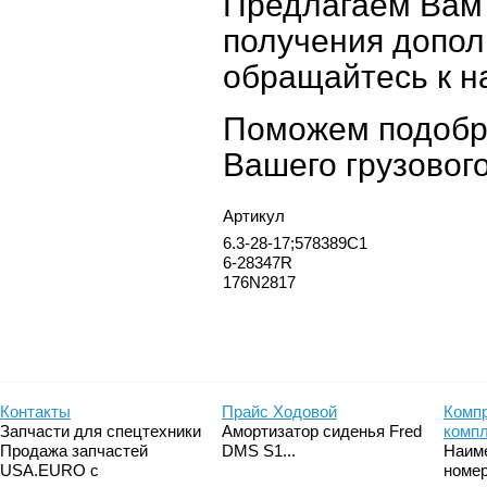
Предлагаем Вам 
получения допол
обращайтесь к 
Поможем подобр
Вашего грузового
Артикул
6.3-28-17;578389C1
6-28347R
176N2817
Контакты
Прайс Ходовой
Компр
Запчасти для спецтехники
Амортизатор сиденья Fred
комп
Продажа запчастей
DMS S1...
Наим
USA.EURO с
номер