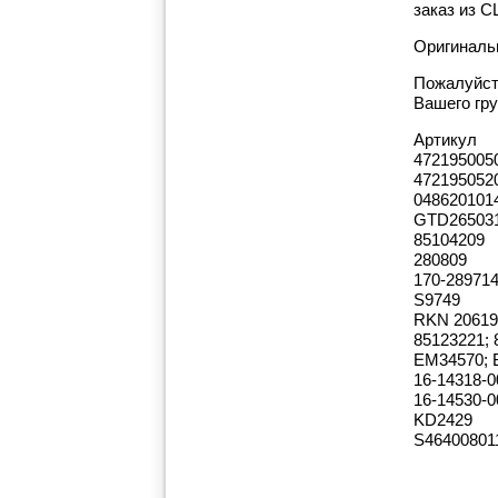
заказ из 
Оригинальн
Пожалуйст
Вашего гру
Артикул
472195005
472195052
0486201014
GTD26503
85104209
280809
170-28971
S9749
RKN 20619
85123221; 
ЕМ34570; 
16-14318-0
16-14530-0
KD2429
S46400801