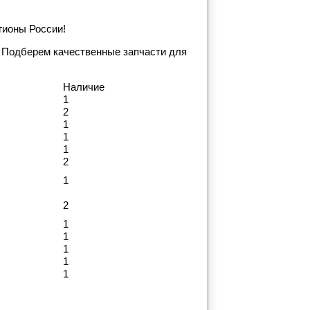
гионы России!
 Подберем качественные запчасти для
Наличие
1
2
1
1
1
2
1
2
1
1
1
1
1