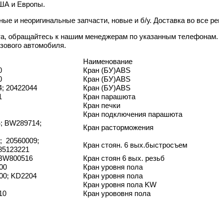
США и Европы.
ые и неоригинальные запчасти, новые и б/у. Доставка во все ре
а, обращайтесь к нашим менеджерам по указанным телефонам.
зового автомобиля.
Наименование
0
Кран (БУ)ABS
0
Кран (БУ)ABS
; 20422044
Кран (БУ)ABS
1
Кран парашюта
Кран печки
Кран подключения парашюта
4; BW289714;
Кран расторможения
; 20560009;
Кран стоян. 6 вых.быстросъем
85123221
BW800516
Кран стоян 6 вых. резьб
00
Кран уровня пола
00; KD2204
Кран уровня пола
Кран уровня пола KW
10
Кран урововня пола