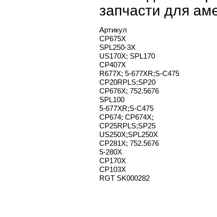
запчасти для аме
Артикул
CP675X
SPL250-3X
US170X; SPL170
CP407X
R677X; 5-677XR;S-C475
CP20RPLS;SP20
CP676X; 752.5676
SPL100
5-677XR;S-C475
CP674; CP674X;
CP25RPLS;SP25
US250X;SPL250X
CP281X; 752.5676
5-280X
CP170X
CP103X
RGT SK000282