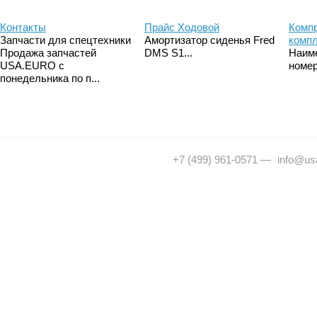
Контакты
Прайс Ходовой
Компр
Запчасти для спецтехники
Амортизатор сиденья Fred
комп
Продажа запчастей
DMS S1...
Наим
USA.EURO с
номер
понедельника по п...
+7 (499) 961-0571
—
info@usa