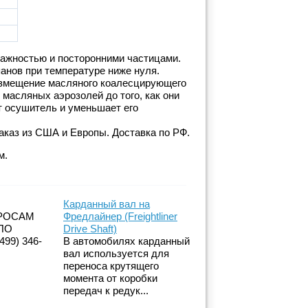
ажностью и посторонними частицами.
анов при температуре ниже нуля.
размещение масляного коалесцирующего
масляных аэрозолей до того, как они
ет осушитель и уменьшает его
заказ из США и Европы. Доставка по РФ.
м.
Карданный вал на
РОСАМ
Фредлайнер (Freightliner
ПО
Drive Shaft)
99) 346-
В автомобилях карданный
вал используется для
переноса крутящего
момента от коробки
передач к редук...