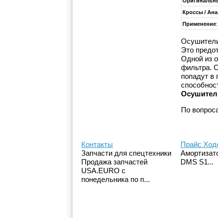
Оригинальны
Кроссы / Ан
Применение
:
Осушители
Это предо
Одной из 
фильтра. О
попадут в 
способност
Осушитель
По вопрос
Контакты
Прайс Ход
Запчасти для спецтехники
Амортизато
Продажа запчастей
DMS S1...
USA.EURO с
понедельника по п...