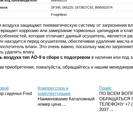
й код производителя
:
BW065225
алоги
:
SF345; 065225; 1673827C91; BW5002074
Freightliner
 воздуха защищают пневматическую систему от загрязнения вл
твращает коррозию или замерзание тормозных цилиндров и клап
особенностей, которая отличает данный осушитель, является 
н находится перед осушителем, обеспечивая удаление масла и 
поглотитель влаги. Это очень важно, поскольку масло загрязня
ь удалять влагу.
 воздуха тип AD-9 в сборе с подогревом
в наличии или под 
ам приобретения, пожалуйста, обращайтесь к нашим менеджера
овой
Компрессора и
Прайс
р сиденья Fred
комплектующие
ПО ВСЕМ ВОП
Наименование Каталожный
ОБРАЩАТЬСЯ 
номер цена ...
ТЕЛЕФОНУ +7 (4
2037 ...