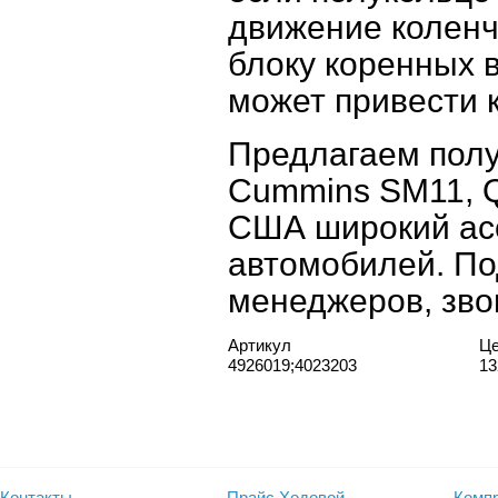
движение коленч
блоку коренных
может привести к
Предлагаем полу
Cummins SM11, Q
США широкий асс
автомобилей. П
менеджеров, зво
Артикул
Ц
4926019;4023203
13
Контакты
Прайс Ходовой
Компр