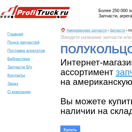
Более 250 000 з
Запчасти, агрег
Американские запчасти
›
Запчасти
›
по
Главная
Поиск запчастей
ПОЛУКОЛЬЦ
Поставка агрегатов
Библиотека
Интернет-магази
Запчасти Б/у
ассортимент
зап
Контакты
на американскую 
Заказ
О компании
Вы можете купит
наличии на склад