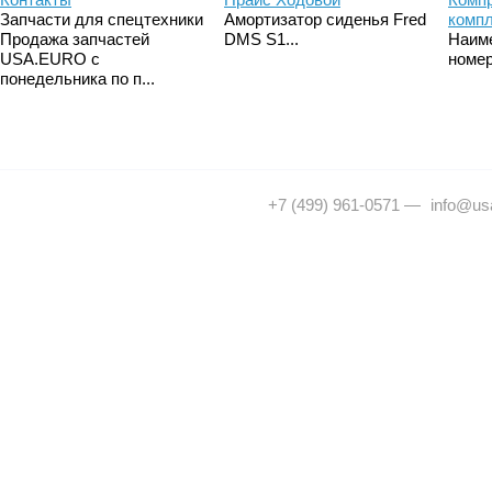
Запчасти для спецтехники
Амортизатор сиденья Fred
комп
Продажа запчастей
DMS S1...
Наим
USA.EURO с
номер
понедельника по п...
+7 (499) 961-0571
—
info@usa