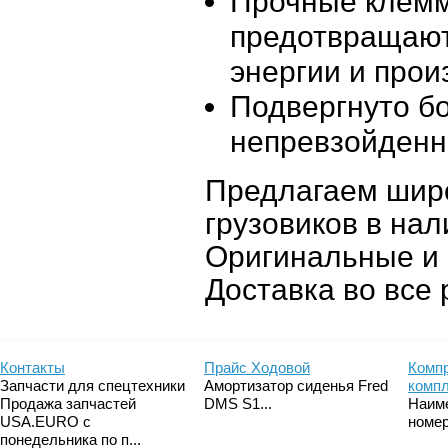
Прочные клемм
предотвращают
энергии и прои
Подвергнуто бо
непревзойденн
Предлагаем широ
грузовиков в нал
Оригинальные и 
Доставка во все 
Контакты
Прайс Ходовой
Компр
Запчасти для спецтехники
Амортизатор сиденья Fred
комп
Продажа запчастей
DMS S1...
Наим
USA.EURO с
номер
понедельника по п...