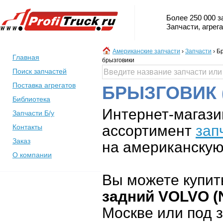
Более 250 000 з
Запчасти, агрег
Американские запчасти
›
Запчасти
›
Бр
Главная
брызговики
Поиск запчастей
Поставка агрегатов
БРЫЗГОВИК 
Библиотека
Интернет-магази
Запчасти Б/у
ассортимент
зап
Контакты
Заказ
на американскую 
О компании
Вы можете купит
задний VOLVO (
Москве или под з