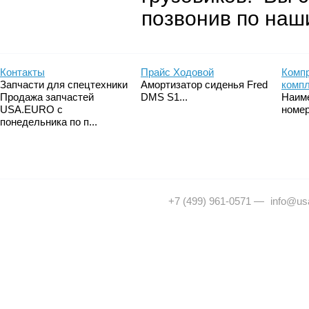
позвонив по наш
Контакты
Прайс Ходовой
Компр
Запчасти для спецтехники
Амортизатор сиденья Fred
комп
Продажа запчастей
DMS S1...
Наим
USA.EURO с
номер
понедельника по п...
+7 (499) 961-0571
—
info@usa