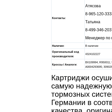
Атясова
8-965-120-333
Контакты
:
Татьяна
8-499-346-203
Менеджер по 
Наличие
:
В наличии
Оригинальный код
4324102227
производителя
:
BX109994; R950011; 
Кроссы / Аналоги
:
A0004293695; 309028
Картриджи осуш
самую надежную 
тормозных систе
Германии в соот
качества, ориги