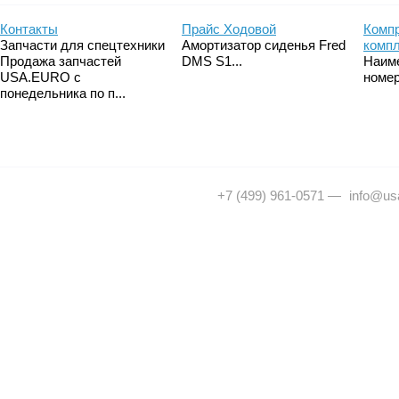
Контакты
Прайс Ходовой
Компр
Запчасти для спецтехники
Амортизатор сиденья Fred
комп
Продажа запчастей
DMS S1...
Наим
USA.EURO с
номер
понедельника по п...
+7 (499) 961-0571
—
info@usa