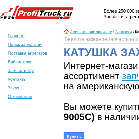
Более 250 000 з
Запчасти, агрег
Американские запчасти
›
Запчасти
›
Ка
Главная
Поиск запчастей
КАТУШКА З
Поставка агрегатов
Библиотека
Интернет-магази
Запчасти Б/у
ассортимент
зап
Контакты
на американскую 
Заказ
О компании
Вы можете купит
9005C)
в наличии