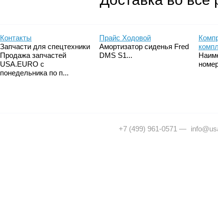
Контакты
Прайс Ходовой
Компр
Запчасти для спецтехники
Амортизатор сиденья Fred
комп
Продажа запчастей
DMS S1...
Наим
USA.EURO с
номер
понедельника по п...
+7 (499) 961-0571
—
info@usa