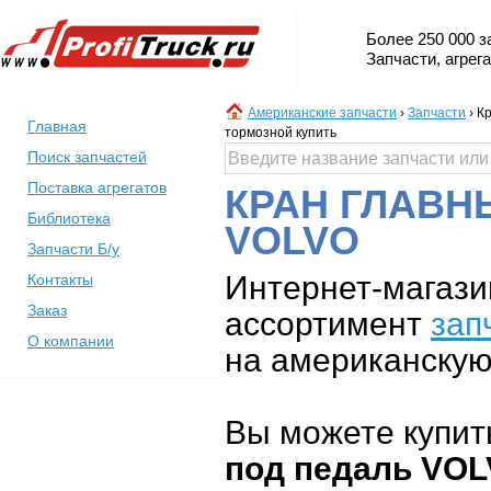
Более 250 000 з
Запчасти, агрег
Американские запчасти
›
Запчасти
›
Кр
Главная
тормозной купить
Поиск запчастей
Поставка агрегатов
КРАН ГЛАВН
Библиотека
VOLVO
Запчасти Б/у
Интернет-магази
Контакты
Заказ
ассортимент
зап
О компании
на американскую 
Вы можете купит
под педаль VOL