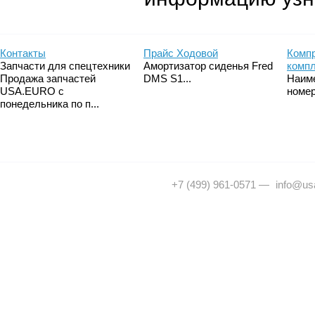
Контакты
Прайс Ходовой
Компр
Запчасти для спецтехники
Амортизатор сиденья Fred
комп
Продажа запчастей
DMS S1...
Наим
USA.EURO с
номер
понедельника по п...
+7 (499) 961-0571
—
info@usa