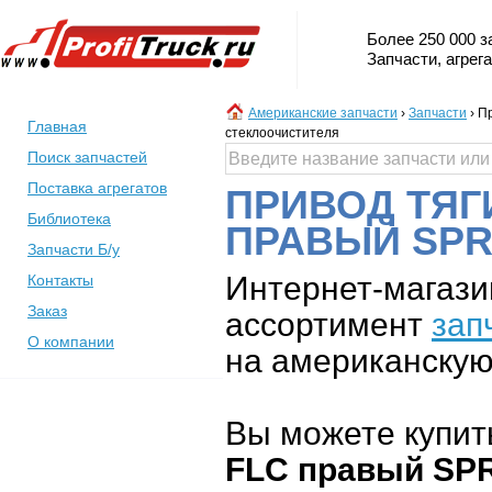
Более 250 000 з
Запчасти, агрег
Американские запчасти
›
Запчасти
›
Пр
Главная
стеклоочистителя
Поиск запчастей
Поставка агрегатов
ПРИВОД ТЯГ
Библиотека
ПРАВЫЙ SPR
Запчасти Б/у
Интернет-магази
Контакты
Заказ
ассортимент
зап
О компании
на американскую 
Вы можете купит
FLC правый SP