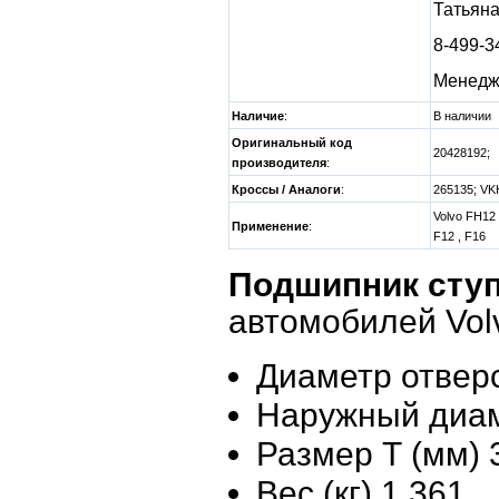
Татьян
8-499-3
Менедж
Наличие
:
В наличии
Оригинальный код
20428192;
производителя
:
Кроссы / Аналоги
:
265135; VK
Volvo FH12 
Применение
:
F12 , F16
Подшипник ступ
автомобилей Vol
Диаметр отверс
Наружный диам
Размер Т (мм) 
Вес (кг) 1,361