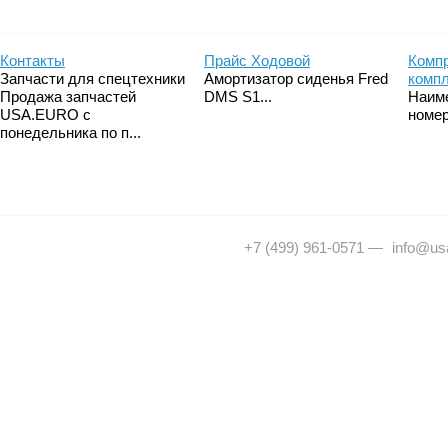
Контакты
Прайс Ходовой
Компр
Запчасти для спецтехники
Амортизатор сиденья Fred
комп
Продажа запчастей
DMS S1...
Наим
USA.EURO с
номер
понедельника по п...
+7 (499) 961-0571
—
info@usa