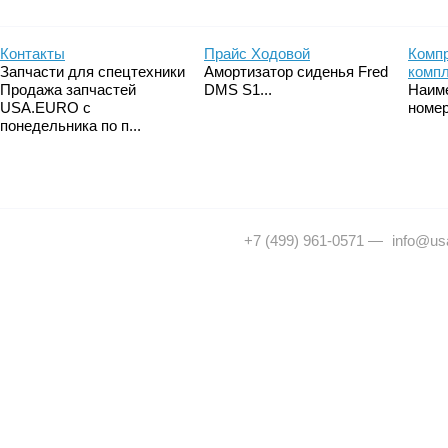
Контакты
Прайс Ходовой
Компр
Запчасти для спецтехники
Амортизатор сиденья Fred
комп
Продажа запчастей
DMS S1...
Наим
USA.EURO с
номер
понедельника по п...
+7 (499) 961-0571
—
info@usa