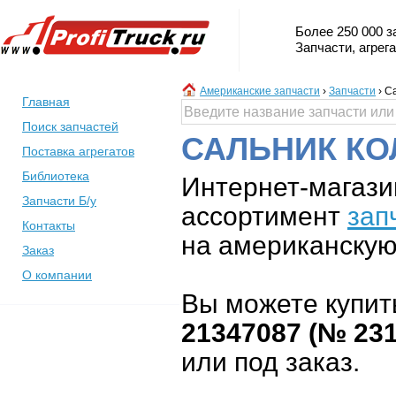
Более 250 000 з
Запчасти, агрег
Американские запчасти
›
Запчасти
›
Са
Главная
Поиск запчастей
САЛЬНИК КОЛ
Поставка агрегатов
Библиотека
Интернет-магази
Запчасти Б/у
ассортимент
зап
Контакты
на американскую 
Заказ
О компании
Вы можете купит
21347087 (№ 23
или под заказ.