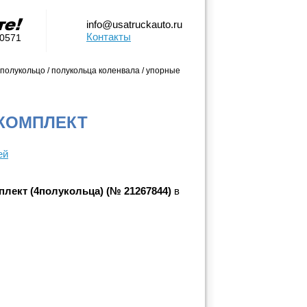
info@usatruckauto.ru
Контакты
-0571
 полукольцо / полукольца коленвала / упорные
4 КОМПЛЕКТ
ей
плект (4полукольца) (№ 21267844)
в