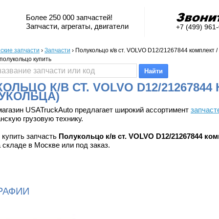
Более 250 000 запчастей!
Запчасти, агрегаты, двигатели
+7 (499) 961
ские запчасти
›
Запчасти
›
Полукольцо к/в ст. VOLVO D12/21267844 комплект /
 полукольцо купить
ОЛЬЦО К/В СТ. VOLVO D12/2126784
ЛУКОЛЬЦА)
магазин USATruckAuto предлагает широкий ассортимент
запчаст
нскую грузовую технику.
 купить запчасть
Полукольцо к/в ст. VOLVO D12/21267844 ком
 складе в Москве или под заказ.
РАФИИ