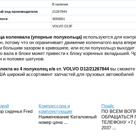
В наличии
й код производителя
:
21267844
алоги
:
3093651
VOLVO D13F
а коленвала (упорные полукольца)
используются для контро
н, потому что он ограничивает движение коленчатого вала впере
м большим зазором в кривошипе, или если полукольцо выходит 
го вала в блоке может привести к блоку коренных вкладышей. 
и и поломке шатунов.
лекта из 4 полуколец к/в ст. VOLVO D12/21267844
вы сможете 
США широкий ассортимент запчастей для грузовых автомобилей
овой
Компрессора и
Прайс
р сиденья Fred
комплектующие
ПО ВСЕМ ВОП
Наименование Каталожный
ОБРАЩАТЬСЯ 
номер цена ...
ТЕЛЕФОНУ +7 (4
2037 ...