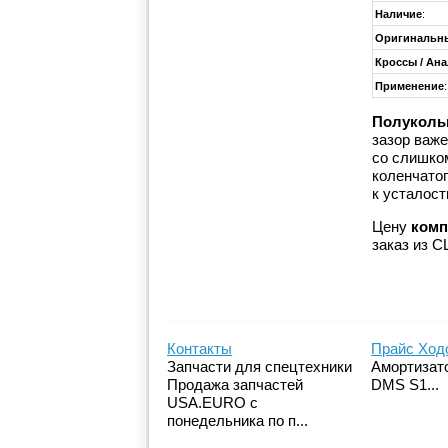
Наличие
:
Оригинальны
Кроссы / Ан
Применение
:
Полукольц
зазор важе
со слишко
коленчато
к усталост
Цену
комп
заказ из 
Контакты
Прайс Ход
Запчасти для спецтехники
Амортизато
Продажа запчастей
DMS S1...
USA.EURO с
понедельника по п...