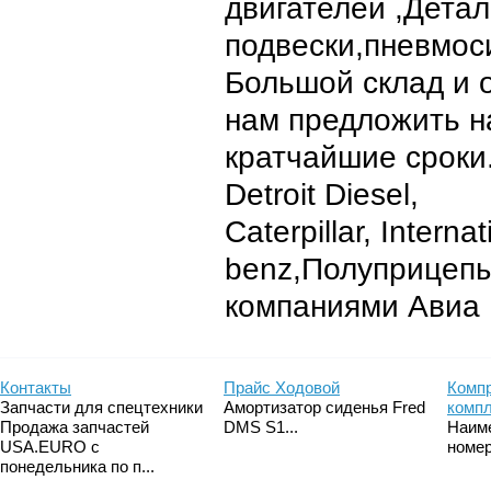
двигателей ,Дета
подвески,пневмос
Большой склад и 
нам предложить н
кратчайшие сроки
Detroit Diesel,
Caterpillar, Intern
benz,Полуприцепы
компаниями Авиа
Контакты
Прайс Ходовой
Компр
Запчасти для спецтехники
Амортизатор сиденья Fred
комп
Продажа запчастей
DMS S1...
Наим
USA.EURO с
номер
понедельника по п...