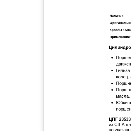
Наличие
:
Оригинальны
Кроссы / Ан
Применение
:
Цилиндро
Поршен
движен
Гильза
колец,
Поршне
Поршне
масла.
Юбки п
поршен
ЦПГ 23533
из США дл
по указан