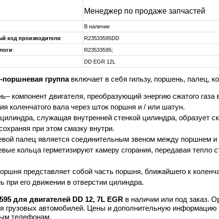
Менеджер по продаже запчастей
В наличии
й код производителя
:
R23533595DD
алоги
:
R23533595;
DD EGR 12L
-поршневая группа
включает в себя гильзу, поршень, палец, к
ь– компонент двигателя, преобразующий энергию сжатого газа 
ия коленчатого вала через шток поршня и / или шатун.
 цилиндра, служащая внутренней стенкой цилиндра, образует 
 сохраняя при этом смазку внутри.
вой палец является соединительным звеном между поршнем и
вые кольца герметизируют камеру сгорания, передавая тепло с
оршня представляет собой часть поршня, ближайшего к коленча
ь при его движении в отверстии цилиндра.
595 для двигателей DD 12, 7L EGR
в наличии или под заказ. 
я грузовых автомобилей. Цены и дополнительную информацию 
ным телефонам.