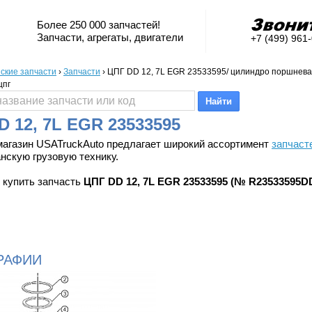
Более 250 000 запчастей!
Запчасти, агрегаты, двигатели
+7 (499) 961
ские запчасти
›
Запчасти
›
ЦПГ DD 12, 7L EGR 23533595/ цилиндро поршневая
цпг
D 12, 7L EGR 23533595
магазин USATruckAuto предлагает широкий ассортимент
запчаст
нскую грузовую технику.
 купить запчасть
ЦПГ DD 12, 7L EGR 23533595 (№ R23533595D
РАФИИ