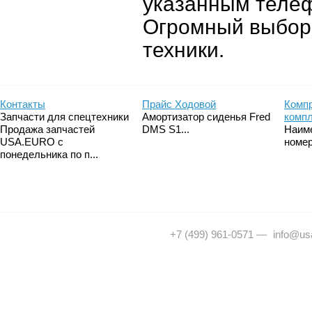
указанным теле
Огромный выбор 
техники.
Контакты
Прайс Ходовой
Компр
Запчасти для спецтехники
Амортизатор сиденья Fred
комп
Продажа запчастей
DMS S1...
Наим
USA.EURO с
номер
понедельника по п...
+7 (499) 961-0571
—
info@usa