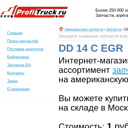
Более 250 000 з
Запчасти, агрег
Американские запчасти
›
Запчасти
›
D
Главная
Поиск запчастей
DD 14 С EGR
Поставка агрегатов
Библиотека
Интернет-магази
Запчасти Б/у
ассортимент
зап
Контакты
на американскую 
Заказ
О компании
Вы можете купит
на складе в Моск
1
руб
Стоимость: