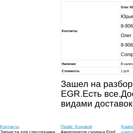
Олег Ю
Юрье
8-906
Контакты
:
Олег
8-906
Comp
Наличие
:
В налич
Стоимость
:
1 руб.
Зашел на разбор
EGR.Есть все.До
видами доставок
Контакты
Прайс Ходовой
Компр
Запчасти для спецтехники
Амортизатор сиденья Fred
комп