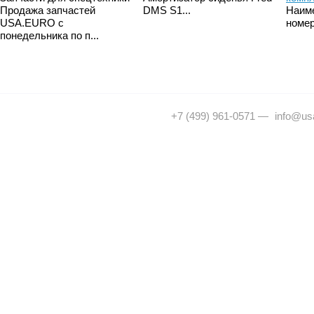
Продажа запчастей
DMS S1...
Наим
USA.EURO с
номер
понедельника по п...
+7 (499) 961-0571
—
info@usa