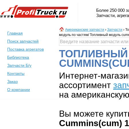
Более 250 000 з
Запчасти, агрег
Американские запчасти
›
Запчасти
›
То
Главная
модуль по частям/ Топливный модуль cum
Поиск запчастей
Поставка агрегатов
ТОПЛИВНЫЙ 
Библиотека
CUMMINS(CUM
Запчасти Б/у
Интернет-магази
Контакты
Заказ
ассортимент
зап
О компании
на американскую 
Вы можете купит
Cummins(cum) 1