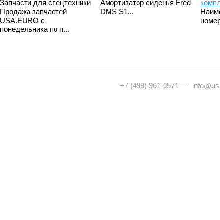
Запчасти для спецтехники
Амортизатор сиденья Fred
комп
Продажа запчастей
DMS S1...
Наим
USA.EURO с
номер
понедельника по п...
+7 (499) 961-0571
—
info@usa