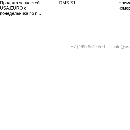
Продажа запчастей
DMS S1...
Наим
USA.EURO с
номер
понедельника по п...
+7 (499) 961-0571
—
info@usa