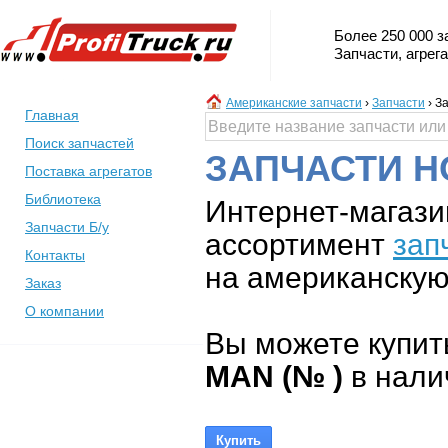
Более 250 000 з
Запчасти, агрег
Американские запчасти
›
Запчасти
›
За
Главная
Поиск запчастей
ЗАПЧАСТИ Н
Поставка агрегатов
Библиотека
Интернет-магази
Запчасти Б/у
ассортимент
зап
Контакты
на американскую 
Заказ
О компании
Вы можете купит
MAN (№ )
в налич