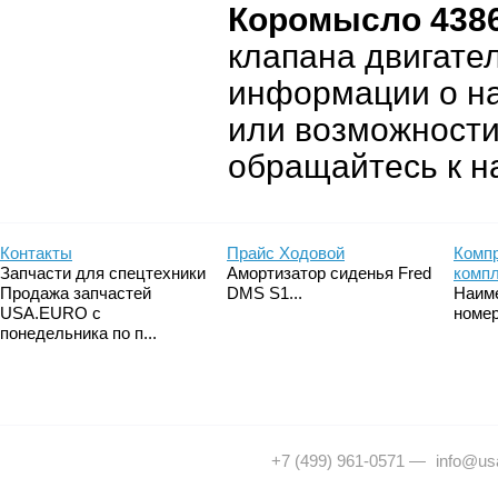
Коромысло 438
клапана двигате
информации о на
или возможности
обращайтесь к 
Контакты
Прайс Ходовой
Компр
Запчасти для спецтехники
Амортизатор сиденья Fred
комп
Продажа запчастей
DMS S1...
Наим
USA.EURO с
номер
понедельника по п...
+7 (499) 961-0571
—
info@usa