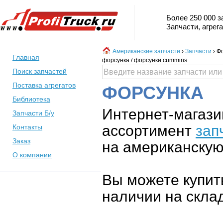
Более 250 000 з
Запчасти, агрег
Американские запчасти
›
Запчасти
›
Фо
Главная
форсунка / форсунки cummins
Поиск запчастей
Поставка агрегатов
ФОРСУНКА
Библиотека
Интернет-магази
Запчасти Б/у
ассортимент
зап
Контакты
Заказ
на американскую 
О компании
Вы можете купит
наличии на склад