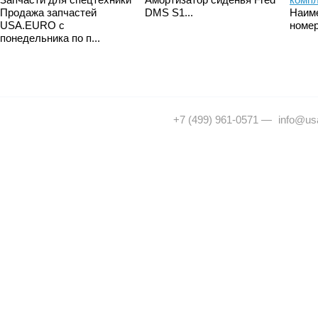
Продажа запчастей
DMS S1...
Наим
USA.EURO с
номер
понедельника по п...
+7 (499) 961-0571
—
info@usa