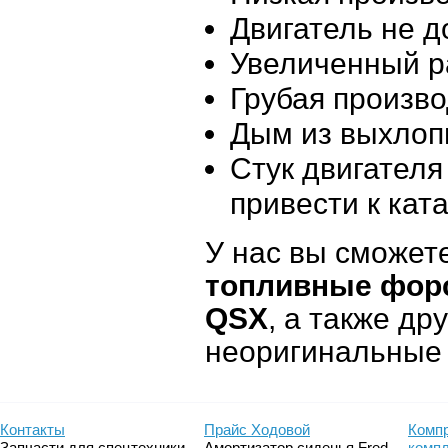
Двигатель не д
Увеличенный р
Грубая произво
Дым из выхлоп
Стук двигателя
привести к кат
У нас вы сможете
топливные форс
QSX
, а также д
неоригинальные 
Контакты
Прайс Ходовой
Компр
Запчасти для спецтехники
Амортизатор сиденья Fred
комп