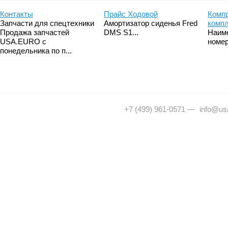
Контакты
Прайс Ходовой
Компр
Запчасти для спецтехники
Амортизатор сиденья Fred
комп
Продажа запчастей
DMS S1...
Наим
USA.EURO с
номер
понедельника по п...
+7 (499) 961-0571
—
info@usa