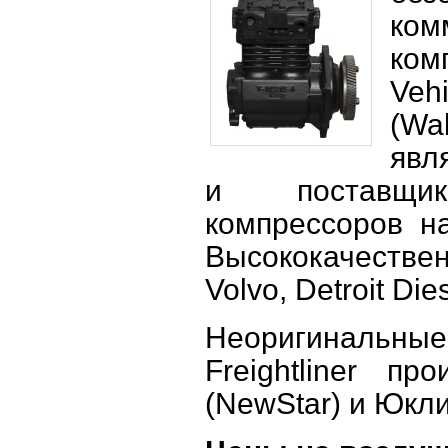
ком
ком
Veh
(Wa
явл
и поставщик
компрессоров н
Высококачестве
Volvo, Detroit Die
Неоригиналь
Freightliner 
(NewStar) и Юкли