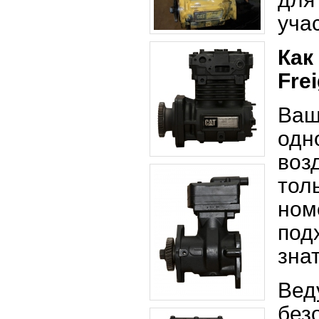
уча
Как
Fre
Ва
одн
воз
тол
ном
под
зна
Вед
без