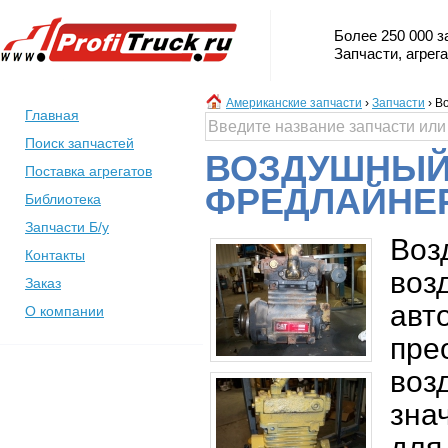
Более 250 000 з
Запчасти, агрег
Американские запчасти
›
Запчасти
›
В
Главная
Поиск запчастей
ВОЗДУШНЫЙ
Поставка агрегатов
ФРЕДЛАЙНЕ
Библиотека
Запчасти Б/у
Во
Контакты
воз
Заказ
ав
О компании
пре
воз
зна
дл