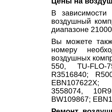
Цены на возду
В зависимости
воздушный комп
диапазоне 21000 
Вы можете такж
номеру необх
воздушных компр
550, TU-FLO-
R3516840; R50
EBN107622X; 
3558074, 10R9
BW109867; EBN1
Ремонт воздуш