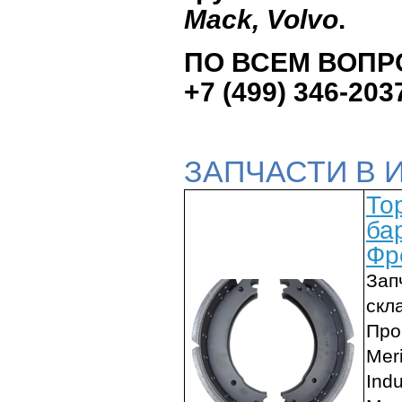
Mack, Volvo
.
ПО ВСЕМ ВОПР
+7 (499) 346-203
ЗАПЧАСТИ В 
То
ба
Фр
Зап
скл
Про
Meri
Indu