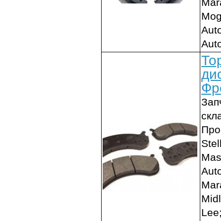
Mar
Mogu
Aut
Aut
То
ди
Фр
Зап
скл
Про
Stel
Mas
Auto
Mar
Midl
Lee;