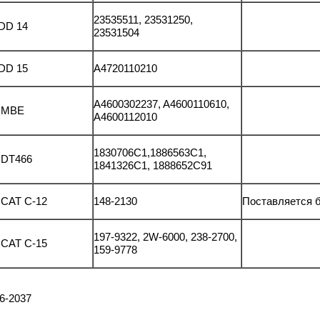
23535511, 23531250,
DD 14
23531504
DD 15
A4720110210
A4600302237, A4600110610,
ь MBE
A4600112010
1830706C1,1886563C1,
 DT466
1841326C1, 1888652C91
 CAT C-12
148-2130
Поставляется б
197-9322, 2W-6000, 238-2700,
 CAT C-15
159-9778
46-2037