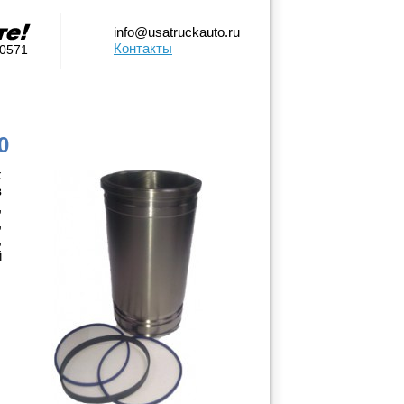
info@usatruckauto.ru
Контакты
-0571
0
х
в
,
,
,
й