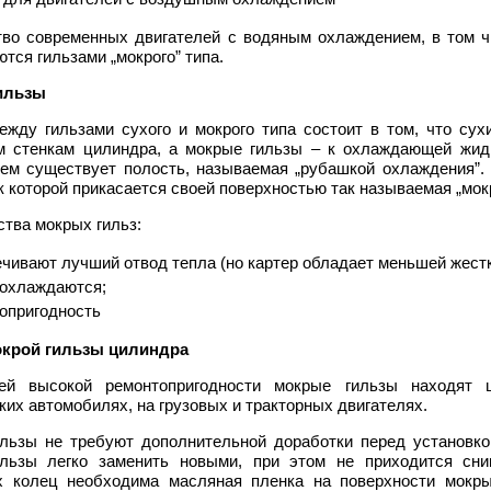
во современных двигателей с водяным охлаждением, в том чи
тся гильзами „мокрого” типа.
ильзы
ежду гильзами сухого и мокрого типа состоит в том, что сух
м стенкам цилиндра, а мокрые гильзы – к охлаждающей жидк
ем существует полость, называемая „рубашкой охлаждения”.
к которой прикасается своей поверхностью так называемая „мокр
тва мокрых гильз:
чивают лучший отвод тепла (но картер обладает меньшей жест
охлаждаются;
опригодность
окрой гильзы цилиндра
оей высокой ремонтопригодности мокрые гильзы находят 
их автомобилях, на грузовых и тракторных двигателях.
льзы не требуют дополнительной доработки перед установко
льзы легко заменить новыми, при этом не приходится сни
 колец необходима масляная пленка на поверхности мокры