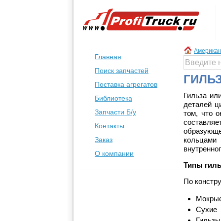
Американ
Главная
Поиск запчастей
ГИЛЬЗ
Поставка агрегатов
Гильза ил
Библиотека
деталей ц
Запчасти Б/у
том, что 
составля
Контакты
образующ
Заказ
кольцами 
внутренног
О компании
Типы гил
По констру
Мокры
Сухие
Гильзы