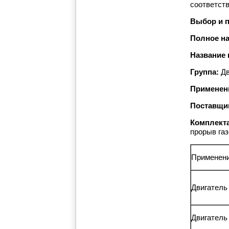
соответст
Выбор и п
Полное на
Название 
Группа:
Дв
Применен
Поставщи
Комплект
прорыв газ
Применен
Двигатель
Двигатель