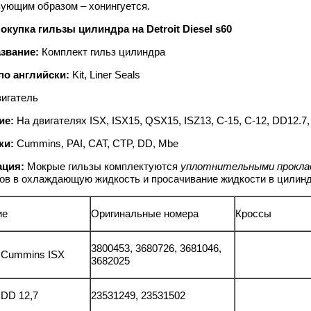
вующим образом – хонингуется.
окупка гильзы цилиндра на Detroit Diesel s60
звание:
Комплект гильз цилиндра
по английски:
Kit, Liner Seals
игатель
ие:
На двигателях ISX, ISX15, QSX15, ISZ13, C-15, C-12, DD12.7
ки:
Cummins, PAI, CAT, CTP, DD, Mbe
ация:
Мокрые гильзы комплектуются
уплотнительными прокла
ов в охлаждающую жидкость и просачивание жидкости в цилиндр
ие
Оригинальные номера
Кроссы
3800453, 3680726, 3681046,
 Cummins ISX
3682025
 DD 12,7
23531249, 23531502