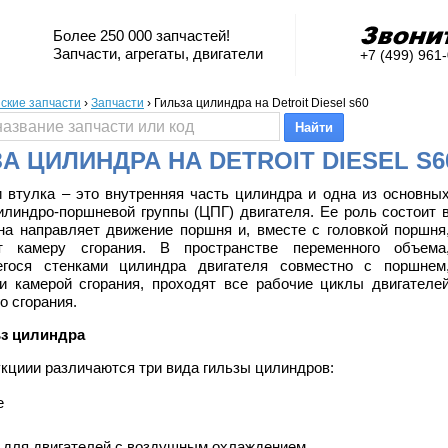
Более 250 000 запчастей!
Запчасти, агрегаты, двигатели
+7 (499) 961
ские запчасти
›
Запчасти
›
Гильза цилиндра на Detroit Diesel s60
А ЦИЛИНДРА НА DETROIT DIESEL S6
и втулка – это внутренняя часть цилиндра и одна из основны
илиндро-поршневой группы (ЦПГ) двигателя. Ее роль состоит 
она направляет движение поршня и, вместе с головкой поршня
ет камеру сгорания. В пространстве переменного объема
егося стенками цилиндра двигателя совместно с поршнем
и камерой сгорания, проходят все рабочие циклы двигателе
о сгорания.
ьз цилиндра
кциии различаются три вида гильзы цилиндров:
е
 для двигателей с воздушным охлаждением