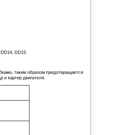
, DD14, DD15
дками
, таким образом предотвращается
 и картер двигателя.