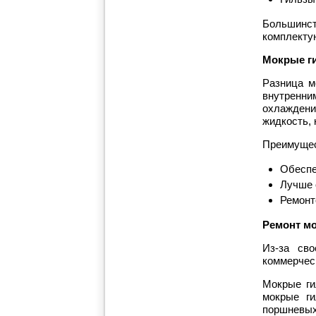
Большинст
комплектую
Мокрые г
Разница м
внутренни
охлаждени
жидкость, 
Преимущес
Обеспе
Лучше 
Ремонт
Ремонт м
Из-за св
коммерческ
Мокрые ги
мокрые ги
поршневых