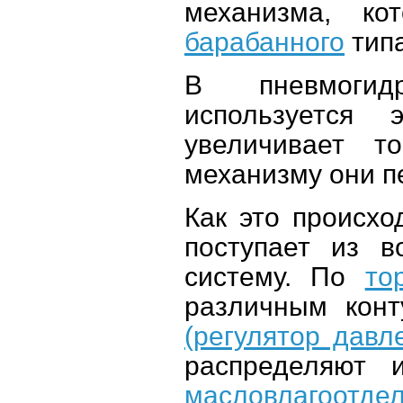
механизма, к
барабанного
типа
В пневмогидр
используется 
увеличивает т
механизму они п
Как это происхо
поступает из в
систему. По
то
различным кон
(регулятор давл
распределяют 
масловлагоотде