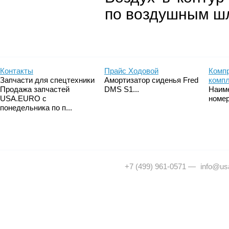
по воздушным ш
Контакты
Прайс Ходовой
Компр
Запчасти для спецтехники
Амортизатор сиденья Fred
комп
Продажа запчастей
DMS S1...
Наим
USA.EURO с
номер
понедельника по п...
+7 (499) 961-0571
—
info@usa