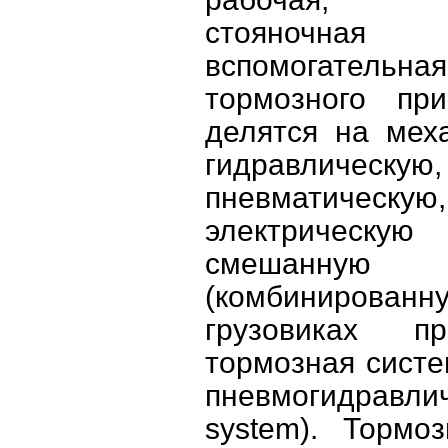
стояноч
вспомогательная.
тормозного пр
делятся на мех
гидравлическую,
пневматическую,
электриче
смешанную
(комбинирован
грузовиках пр
тормозная систе
пневмогидравлич
system). Тормо