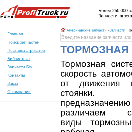
Более 250 000 з
Запчасти, агрег
Американские запчасти
›
Запчасти
›
То
Главная
Поиск запчастей
ТОРМОЗНАЯ 
Поставка агрегатов
Библиотека
Тормозная сист
Запчасти Б/у
скорость автом
Контакты
от движения 
Заказ
стоянк
О компании
предназначению
различаем с
виды тормозны
рабочая, за