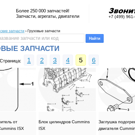
Более 250 000 запчастей!
Запчасти, агрегаты, двигатели
+7 (499) 961
ские запчасти
›
Грузовые запчасти
ОВЫЕ ЗАПЧАСТИ
1
2
3
4
5
6
траница:
итель от
Блок цилиндров Cummins
Заглушка подогре
Cummins ISX
ISX
двигателя Cummin