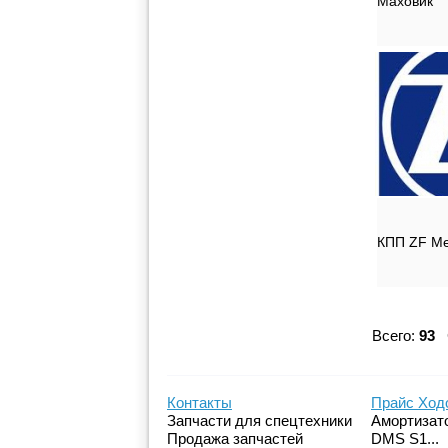
Маховик
КПП ZF Mer
Всего:
93
С
Контакты
Прайс Ход
Запчасти для спецтехники
Амортизато
Продажа запчастей
DMS S1...