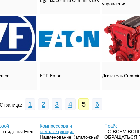
Щуп масляный Cummins ISX
управления
itor
КПП Eaton
Двигатель Cummin
1
2
3
4
5
6
траница:
овой
Компрессора и
Прайс
р сиденья Fred
комплектующие
ПО ВСЕМ ВОП
Наименование Каталожный
ОБРАЩАТЬСЯ 