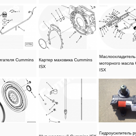
Маслоохладитель
игателя Cummins
Картер маховика Cummins
моторного масла
ISX
ISX
Гидроусилитель р