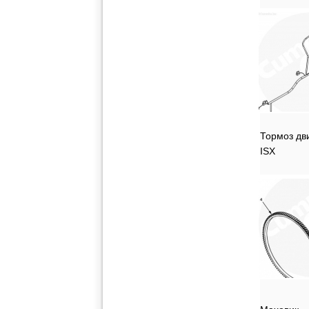
Тормоз дв
ISX