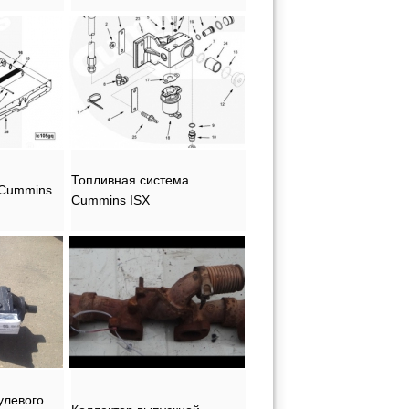
Топливная система
 Cummins
Cummins ISX
улевого